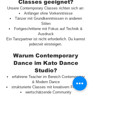
Classes geeignet?
Unsere Contemporary Classes richten sich an:
Anfänger ohne Vorkenntnisse
Tänzer mit Grundkenntnissen in anderen
Stilen
Fortgeschrittene mit Fokus auf Technik &
Ausdruck
Ein Tanzpartner ist nicht erforderlich. Du kannst
jederzeit einsteigen.
Warum Contemporary
Dance im Kato Dance
Studio?​
erfahrene Teacher im Bereich Contemporary
& Modern Dance
strukturierte Classes mit kreativem Freiraum
wertschätzende Community
Workshops, Projekte & Showcases
Das Kato Dance Studio steht für Qualität,
Ausdruck und zeitgemäße Tanzkultur.
Contemporary Dance
Workshops & Projekte