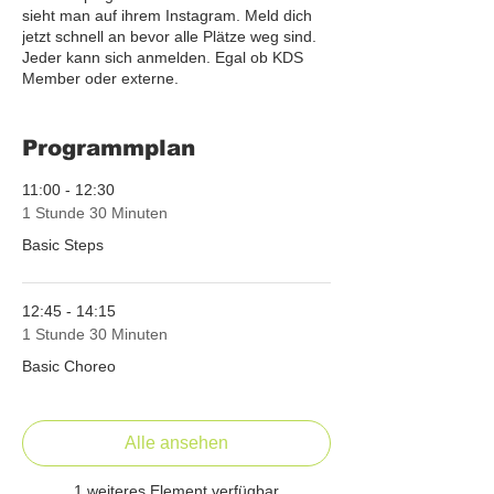
sieht man auf ihrem Instagram. Meld dich
jetzt schnell an bevor alle Plätze weg sind.
Jeder kann sich anmelden. Egal ob KDS
Member oder externe.
👩🏻‍🏫Workshops
Programmplan
Basic Steps 11:00-12:30 Uhr
Basic Choreo 12:45-14:15 Uhr
11:00 - 12:30
Advanced 14:30-16:00
1 Stunde 30 Minuten
💰Preis
Basic Steps
1 Class 30,00 €
2 Classes 55,00 €
3 Classes 80,00 €
12:45 - 14:15
1 Stunde 30 Minuten
Basic Choreo
Alle ansehen
1 weiteres Element verfügbar