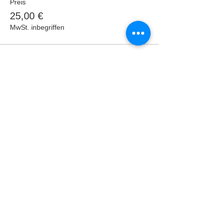
Preis
25,00 €
MwSt. inbegriffen
Verkauf beendet
Tickettyp
09.10. & 15.10. All In
Preis
40,00 €
MwSt. inbegriffen
Diese Veranstaltung
teilen